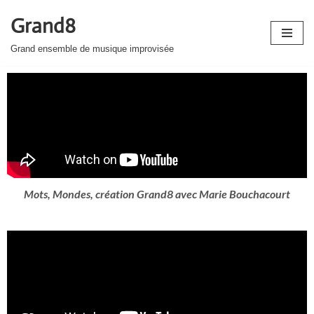
Grand8
Aller
Grand ensemble de musique improvisée
au
contenu
Mots, Mondes, création Grand8 avec Marie Bouchacourt