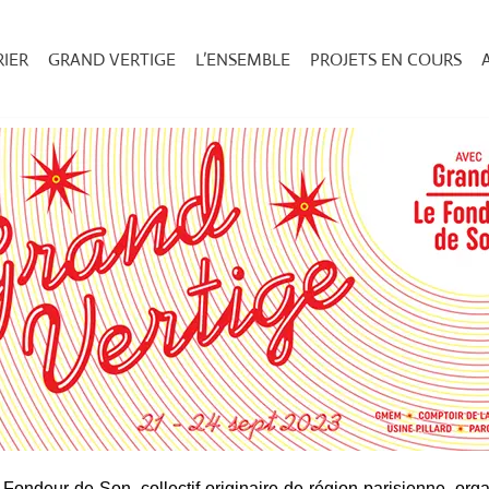
IER
GRAND VERTIGE
L’ENSEMBLE
PROJETS EN COURS
 Fondeur de Son, collectif originaire de région parisienne, org