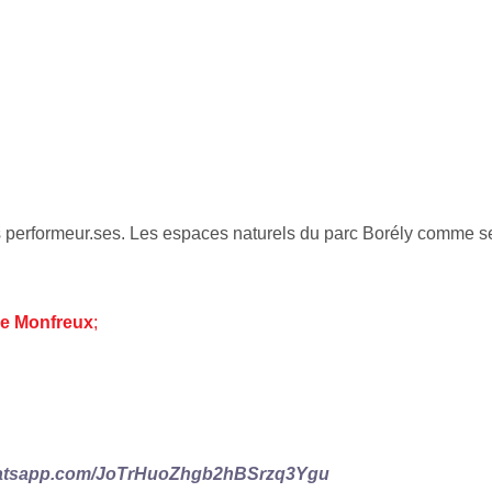
performeur.ses. Les espaces naturels du parc Borély comme seul
lde Monfreux
;
whatsapp.com/JoTrHuoZhgb2hBSrzq3Ygu