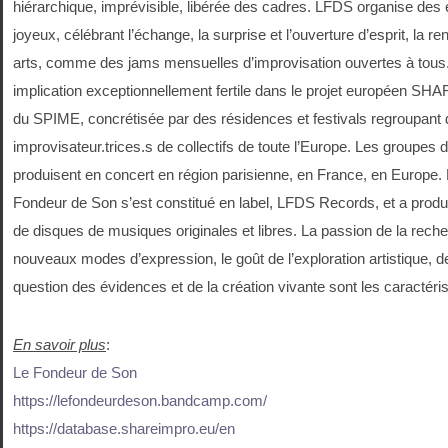
hiérarchique, imprévisible, libérée des cadres. LFDS organise de
joyeux, célébrant l’échange, la surprise et l’ouverture d’esprit, la re
arts, comme des jams mensuelles d’improvisation ouvertes à tous
implication exceptionnellement fertile dans le projet européen SHAR
du SPIME, concrétisée par des résidences et festivals regroupant
improvisateur.trices.s de collectifs de toute l’Europe. Les groupes d
produisent en concert en région parisienne, en France, en Europe.
Fondeur de Son s’est constitué en label, LFDS Records, et a produi
de disques de musiques originales et libres. La passion de la rech
nouveaux modes d’expression, le goût de l’exploration artistique, d
question des évidences et de la création vivante sont les caractér
En savoir plus
:
Le Fondeur de Son
https://lefondeurdeson.bandcamp.com/
https://database.shareimpro.eu/en