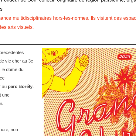
s.
e multidisciplinaires hors-les-normes. Ils visitent des espace
es arts visuels.
 précédentes
 de vie cher au 3e
s le dôme du
nce
r au
parc Borély
.
t une
n.
onore, non