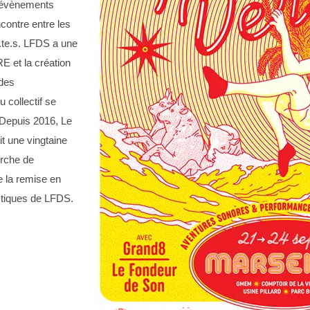
s évènements
ncontre entre les
.te.s. LFDS a une
E et la création
 des
u collectif se
 Depuis 2016, Le
t une vingtaine
erche de
e la remise en
istiques de LFDS.